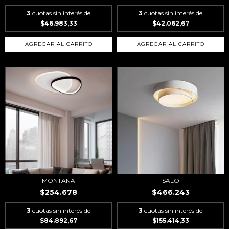
3
cuotas sin interés de
3
cuotas sin interés de
$46.983,33
$42.062,67
AGREGAR AL CARRITO
AGREGAR AL CARRITO
MONTANA
SALO
$254.678
$466.243
3
cuotas sin interés de
3
cuotas sin interés de
$84.892,67
$155.414,33