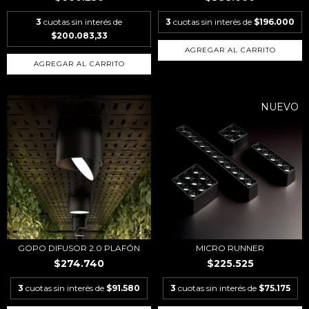
3
cuotas sin interés de
3
cuotas sin interés de
$196.000
$200.083,33
AGREGAR AL CARRITO
AGREGAR AL CARRITO
NUEVO
GOPO DIFUSOR 2.0 PLAFÓN
MICRO RUNNER
$274.740
$225.525
3
cuotas sin interés de
$91.580
3
cuotas sin interés de
$75.175