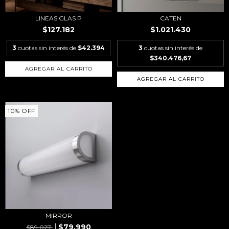
LINEAS GLAS P
CATEN
$127.182
$1.021.430
3
cuotas sin interés de
$42.394
3
cuotas sin interés de
$340.476,67
AGREGAR AL CARRITO
10
%
OFF
MIRROR
$79.990
$89.027