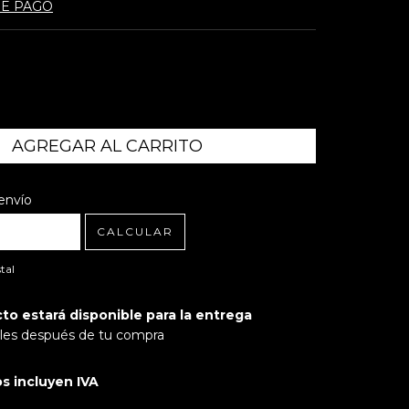
DE PAGO
l CP:
CAMBIAR CP
envío
CALCULAR
tal
to estará disponible para la entrega
biles después de tu compra
os incluyen IVA