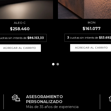
IKON
ALEO C
$161.077
$258.460
3
cuotas sin interés de
$53.692
uotas sin interés de
$86.153,33
AGREGAR AL CARRITO
AGREGAR AL CARRITO
ASESORAMIENTO
PERSONALIZADO
Más de 35 años de experiencia