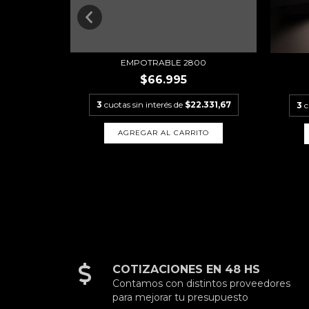
EMPOTRABLE 2800
$66.995
19.994
3
cuotas sin interés de
$22.331,67
3
c
AGREGAR AL CARRITO
COTIZACIONES EN 48 HS
Contamos con distintos proveedores
para mejorar tu presupuesto