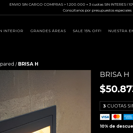
 CARGO COMPRAS > 1.200.000 + 3 cuotas SIN INTERES I 10% OFF transferen
Consúltanos por presupuestos especiales
N INTERIOR
GRANDES ÁREAS
SALE 15% OFF!
NUESTRA E
 pared
BRISA H
/
BRISA H
$50.87
3
CUOTAS SI
10% de descu