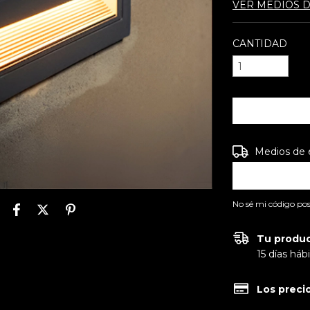
VER MEDIOS 
CANTIDAD
Entregas para e
Medios de 
No sé mi código pos
Tu produc
15 días há
Los preci