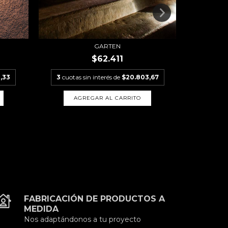
GARTEN
$62.411
,33
3
cuotas sin interés de
$20.803,67
3
cuotas
A
FABRICACIÓN DE PRODUCTOS A
MEDIDA
Nos adaptándonos a tu proyecto