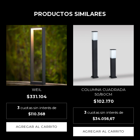
PRODUCTOS SIMILARES
WEIL
COLUMNA CUADRADA
50/80CM
$331.104
$102.170
3
cuotas sin interés de
3
cuotas sin interés de
$110.368
$34.056,67
AGREGAR AL CARRITO