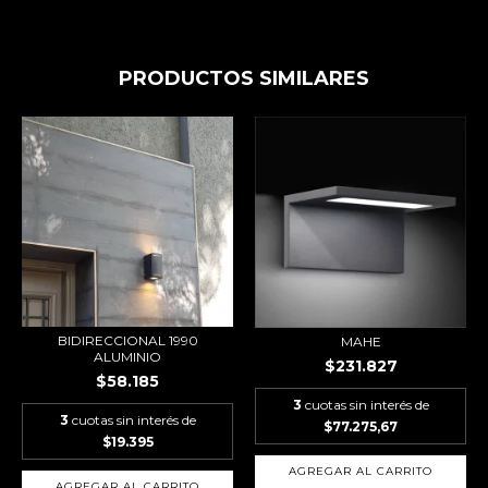
PRODUCTOS SIMILARES
BIDIRECCIONAL 1990
MAHE
ALUMINIO
$231.827
$58.185
3
cuotas sin interés de
3
cuotas sin interés de
$77.275,67
$19.395
AGREGAR AL CARRITO