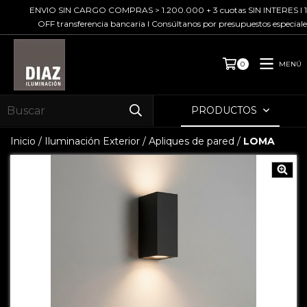
ENVIO SIN CARGO COMPRAS > 1.200.000 + 3 cuotas SIN INTERES I 10%
OFF transferencia bancaria I Consúltanos por presupuestos especiales
MENÚ
0
PRODUCTOS
Inicio
/
Iluminación Exterior
/
Apliques de pared
/
LOMA