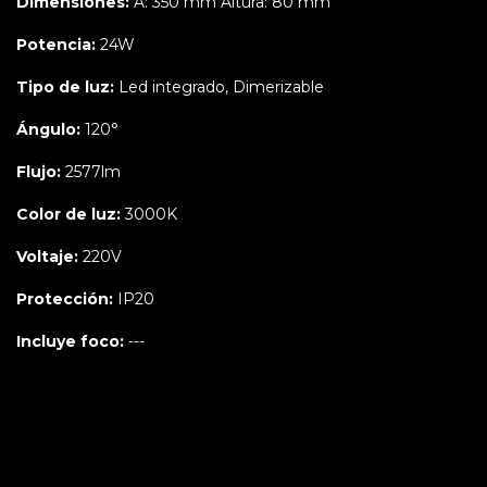
Dimensiones:
A: 350 mm Altura: 80 mm
Potencia:
24W
Tipo de luz:
Led integrado, Dimerizable
Ángulo:
120°
Flujo:
2577lm
Color de luz:
3000K
Voltaje:
220V
Protección:
IP20
Incluye foco:
---