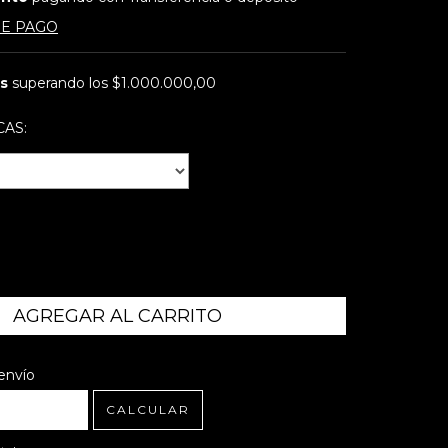
DE PAGO
is
superando los
$1.000.000,00
CAS:
l CP:
CAMBIAR CP
envío
CALCULAR