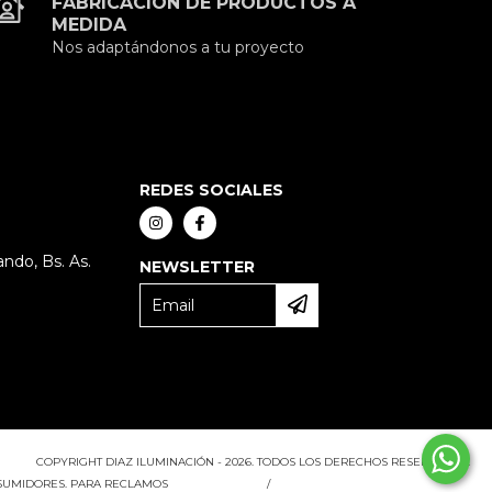
FABRICACIÓN DE PRODUCTOS A
MEDIDA
Nos adaptándonos a tu proyecto
REDES SOCIALES
ndo, Bs. As.
NEWSLETTER
COPYRIGHT DIAZ ILUMINACIÓN - 2026. TODOS LOS DERECHOS RESERVADOS.
NSUMIDORES. PARA RECLAMOS
INGRESÁ ACÁ.
/
BOTÓN DE ARREPENTIMIENTO