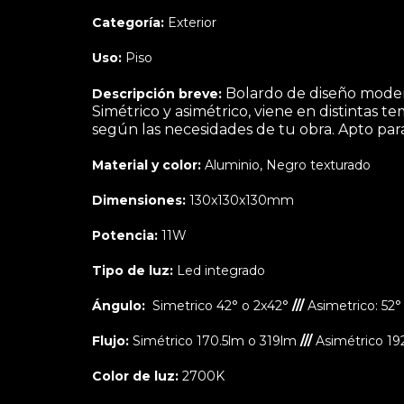
Categoría:
Exterior
Uso:
Piso
Bolardo de diseño moder
Descripción breve:
Simétrico y asimétrico, viene en distintas t
según las necesidades de tu obra. Apto para
Material y color:
Aluminio, Negro texturado
Dimensiones:
130x130x130mm
Potencia:
11W
Tipo de luz:
Led integrado
Ángulo:
Simetrico 42° o 2x42°
///
Asimetrico:
52°
Flujo:
Simétrico 170.5lm o 319lm
///
Asimétrico 19
Color de luz:
2700K