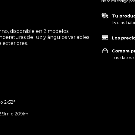
No sé mi código pos
Tu produc
15 días há
no, disponible en 2 modelos.
emperaturas de luz y ángulos variables
Los preci
 exteriores.
Compra p
Tus datos 
 o 2x52°
2.5lm o 209lm