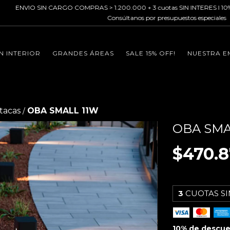
N CARGO COMPRAS > 1.200.000 + 3 cuotas SIN INTERES I 10% OFF transferen
Consúltanos por presupuestos especiales
N INTERIOR
GRANDES ÁREAS
SALE 15% OFF!
NUESTRA E
tacas
OBA SMALL 11W
/
OBA SMA
$470.8
3
CUOTAS SI
10% de descu