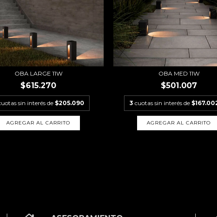
OBA LARGE 11W
OBA MED 11W
$615.270
$501.007
cuotas sin interés de
$205.090
3
cuotas sin interés de
$167.00