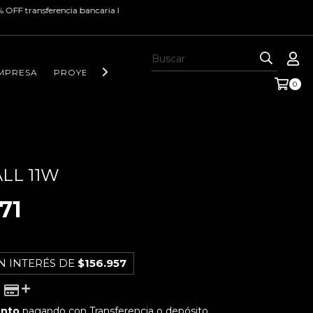
cia bancaria I
MPRESA
PROYECTOS Y NOTAS DE INTERÉS
CONTACTO
0
LL 11W
71
N INTERÉS DE
$156.957
ento
pagando con Transferencia o depósito