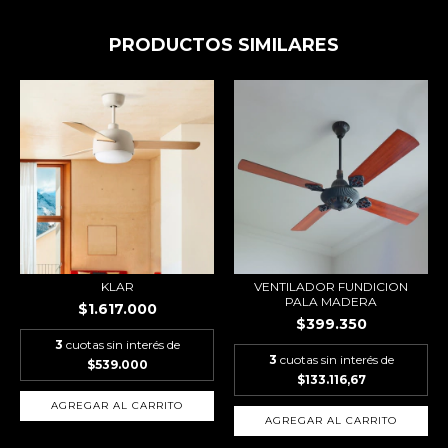
PRODUCTOS SIMILARES
KLAR
VENTILADOR FUNDICION
PALA MADERA
$1.617.000
$399.350
3
cuotas sin interés de
3
cuotas sin interés de
$539.000
$133.116,67
AGREGAR AL CARRITO