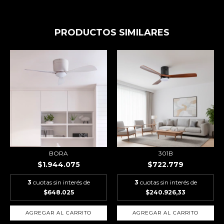
PRODUCTOS SIMILARES
BORA
301B
$1.944.075
$722.779
3
cuotas sin interés de
3
cuotas sin interés de
$648.025
$240.926,33
AGREGAR AL CARRITO