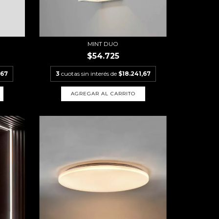
MINT DUO
$54.725
,67
3
cuotas sin interés de
$18.241,67