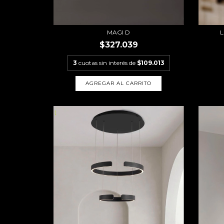
MAGI D
L
$327.039
3
cuotas sin interés de
$109.013