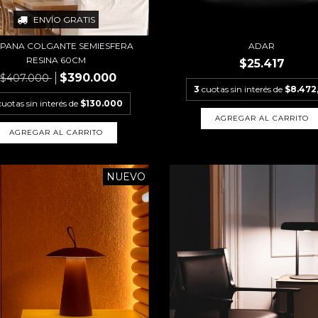
ENVÍO GRATIS
PANA COLGANTE SEMIESFERA
ADAR
RESINA 60CM
$25.417
$390.000
$407.000
3
cuotas sin interés de
$8.472
cuotas sin interés de
$130.000
AGREGAR AL CARRITO
AGREGAR AL CARRITO
NUEVO