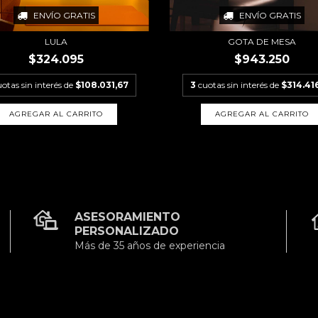
ENVÍO GRATIS
ENVÍO GRATIS
LULA
GOTA DE MESA
$324.095
$943.250
otas sin interés de
$108.031,67
3
cuotas sin interés de
$314.41
AGREGAR AL CARRITO
AGREGAR AL CARRITO
ASESORAMIENTO
PERSONALIZADO
Más de 35 años de experiencia