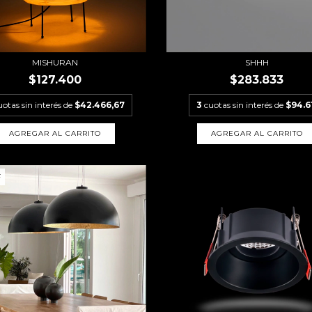
MISHURAN
SHHH
$127.400
$283.833
uotas sin interés de
$42.466,67
3
cuotas sin interés de
$94.6
AGREGAR AL CARRITO
AGREGAR AL CARRITO
F