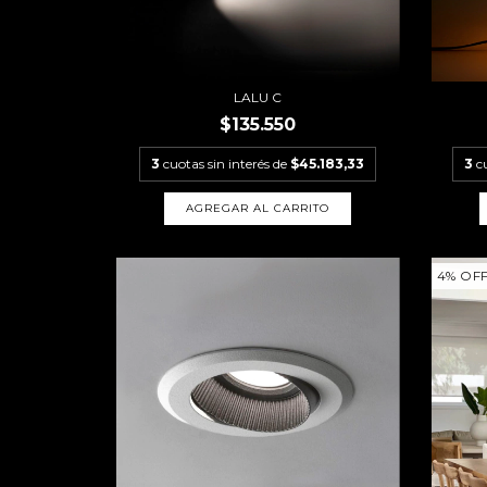
LALU C
$135.550
3
cuotas sin interés de
$45.183,33
3
c
AGREGAR AL CARRITO
4
%
OF