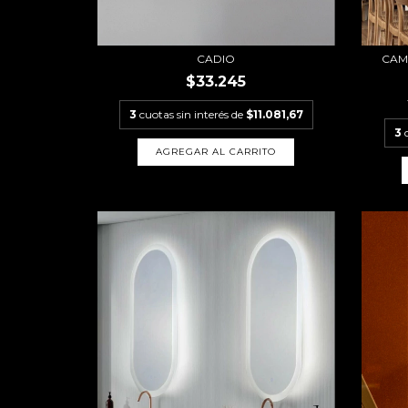
CADIO
CAM
$33.245
3
cuotas sin interés de
$11.081,67
3
AGREGAR AL CARRITO